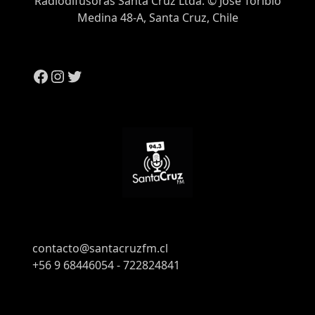
Radiodifusoras Santa Cruz Ltda. © José Toribio
Medina 48-A, Santa Cruz, Chile
contacto@santacruzfm.cl
+56 9 68446054 - 722824841