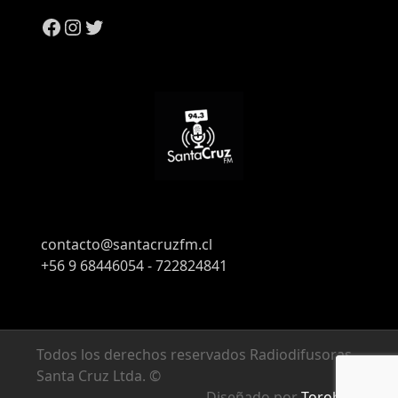
contacto@santacruzfm.cl
+56 9 68446054 - 722824841
Todos los derechos reservados Radiodifusoras
Santa Cruz Ltda. ©
Diseñado por
Torobyte