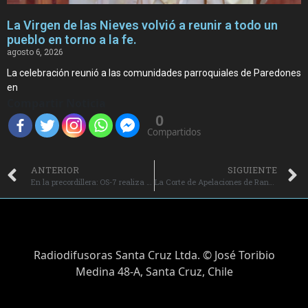
La Virgen de las Nieves volvió a reunir a todo un
pueblo en torno a la fe.
agosto 6, 2026
La celebración reunió a las comunidades parroquiales de Paredones
en
Compartir Noticia
0
Compartidos
ANTERIOR
SIGUIENTE
En la precordillera: OS-7 realiza millonaria incautación de droga en la Región de O’Higgins.
La Corte de Apelaciones de Rancagua rechazó el recurso de amparo interpuesto por la defensa del presidente de la sociedad deportiva Blanco y Negro SA.
Radiodifusoras Santa Cruz Ltda. © José Toribio
Medina 48-A, Santa Cruz, Chile