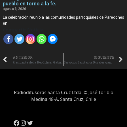
pueblo en torno a la fe.
agosto 6, 2026
La celebración reunió a las comunidades parroquiales de Paredones
en
Compartir Noticia
ANTERIOR
SIGUIENTE
Presidente de la República, Gabriel Boric Font, se reúne con el Primer Ministro de India, Narendra Modi y encabeza ceremonia en homenaje a Mahatma Gandhi.
Servicios Sanitarios Rurales ganadores del programa “Impulsa Agua” de Agrosuper reciben análisis técnico para asegurar su correcta operación.
Radiodifusoras Santa Cruz Ltda. © José Toribio
Medina 48-A, Santa Cruz, Chile