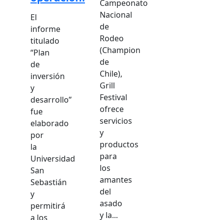
Campeonato
Nacional
El
de
informe
Rodeo
titulado
(Champion
“Plan
de
de
Chile),
inversión
Grill
y
Festival
desarrollo”
ofrece
fue
servicios
elaborado
y
por
productos
la
para
Universidad
los
San
amantes
Sebastián
del
y
asado
permitirá
y la...
a los