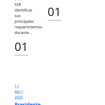
SSR
01
abril
identificar
2025
sus
principales
requerimientos
durante...
01
abril
2025
1 /
Abr /
2025
Presidente