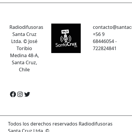
Radiodifusoras
contacto@santac
Santa Cruz
+56 9
Ltda. © José
68446054 -
Toribio
722824841
Medina 48-A,
Santa Cruz,
Chile
Facebook
Instagram
Twitter
Todos los derechos reservados Radiodifusoras
Santa Cruz Ltda. ©