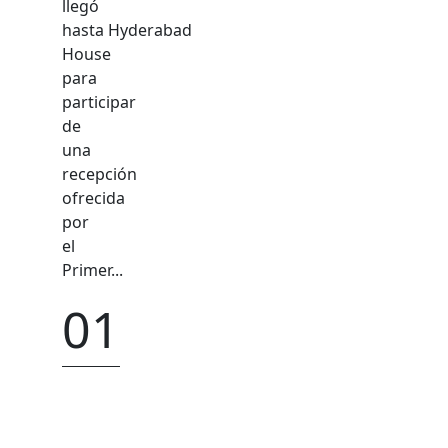
llegó
hasta Hyderabad
House
para
participar
de
una
recepción
ofrecida
por
el
Primer...
01
abril
2025