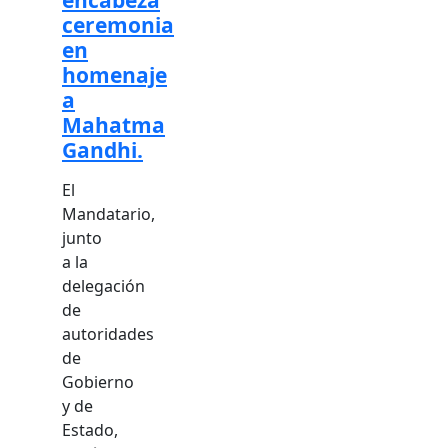
encabeza
ceremonia
en
homenaje
a
Mahatma
Gandhi.
El
Mandatario,
junto
a la
delegación
de
autoridades
de
Gobierno
y de
Estado,