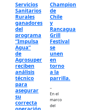
Servicios
Champion
Sanitarios
de
Rurales
Chile
ganadores
y
del
Rancagua
programa
Grill
“Impulsa
Festival
Agua”
se
de
unen
Agrosuper
en
reciben
torno
análisis
a la
técnico
parrilla.
para
–
asegurar
En el
su
marco
correcta
del
operación.