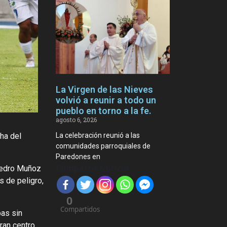
La Virgen de las Nieves
volvió a reunir a todo un
pueblo en torno a la fe.
agosto 6, 2026
La celebración reunió a las
ha del
comunidades parroquiales de
Paredones en
Compartir Noticia
 Pedro Muñoz
 de peligro,
0
Compartidos
as sin
ran centro