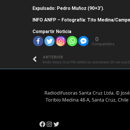
Expulsado: Pedro Muñoz (90+3′).
INFO ANFP –
Fotografía: Tito Medina/Campe
Compartir Noticia
0
Compartidos
ANTERIOR
Radio Santa Cruz FM celebró su aniversario 25 con una E
Radiodifusoras Santa Cruz Ltda. © José
Toribio Medina 48-A, Santa Cruz, Chile