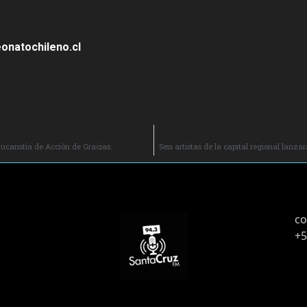
onatochileno.cl
ucaristía de Acción de Gracias.
Seis artistas de la capital regional lanza
co
+5