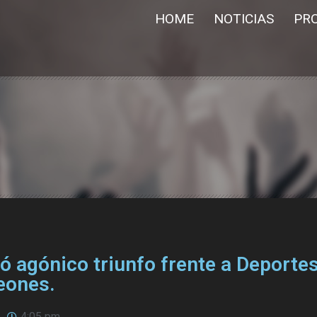
HOME
NOTICIAS
PR
ó agónico triunfo frente a Deporte
eones.
4:05 pm