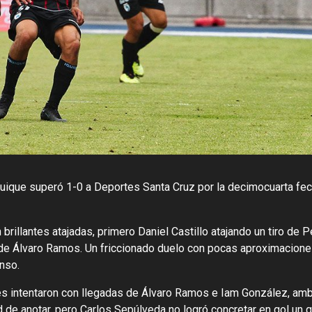
uique superó 1-0 a Deportes Santa Cruz por la decimocuarta fec
n brillantes atajadas, primero Daniel Castillo atajando un tiro de
de Álvaro Ramos. Un friccionado duelo con pocas aproximaciones
nso.
s intentaron con llegadas de Álvaro Ramos e Iam González, amb
d de anotar, pero Carlos Sepúlveda no logró concretar en gol un g