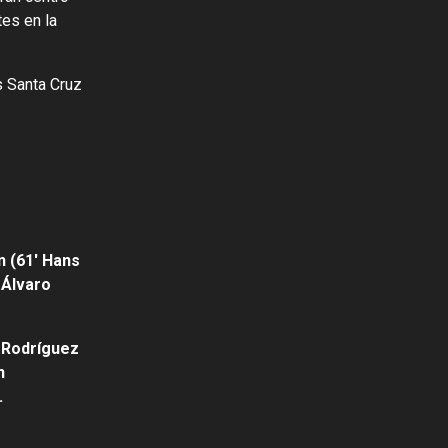
tes en la
s Santa Cruz
n (61′ Hans
 Álvaro
 Rodríguez
n
.