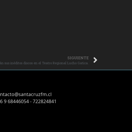
SIGUIENTE
rán sus inéditos discos en el Teatro Regional Lucho Gatica.
ntacto@santacruzfm.cl
6 9 68446054 - 722824841