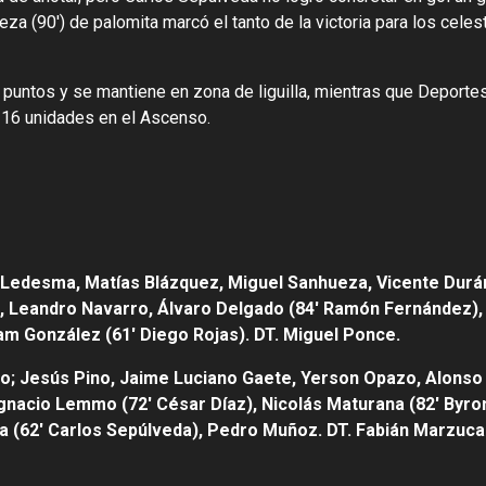
za (90′) de palomita marcó el tanto de la victoria para los celes
 puntos y se mantiene en zona de liguilla, mientras que Deporte
 16 unidades en el Ascenso.
co Ledesma, Matías Blázquez, Miguel Sanhueza, Vicente Durá
), Leandro Navarro, Álvaro Delgado (84′ Ramón Fernández),
am González (61′ Diego Rojas). DT. Miguel Ponce.
co; Jesús Pino, Jaime Luciano Gaete, Yerson Opazo, Alonso
 Ignacio Lemmo (72′ César Díaz), Nicolás Maturana (82′ Byro
a (62′ Carlos Sepúlveda), Pedro Muñoz. DT. Fabián Marzuca