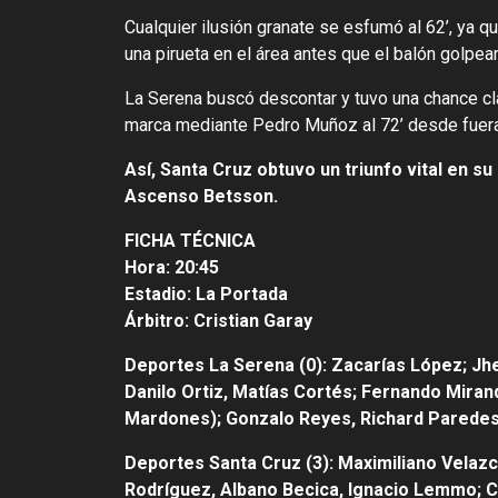
Cualquier ilusión granate se esfumó al 62’, ya q
una pirueta en el área antes que el balón golpear
La Serena buscó descontar y tuvo una chance clar
marca mediante Pedro Muñoz al 72’ desde fuera 
Así, Santa Cruz obtuvo un triunfo vital en su
Ascenso Betsson.
FICHA TÉCNICA
Hora: 20:45
Estadio: La Portada
Árbitro: Cristian Garay
Deportes La Serena (0): Zacarías López; Jhe
Danilo Ortiz, Matías Cortés; Fernando Mirand
Mardones); Gonzalo Reyes, Richard Paredes,
Deportes Santa Cruz (3): Maximiliano Velazc
Rodríguez, Albano Becica, Ignacio Lemmo; C