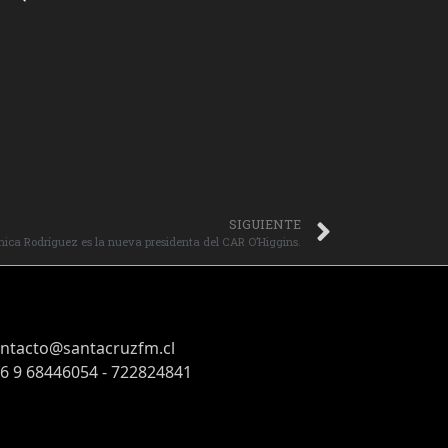
SIGUIENTE
nica Rodríguez es la nueva presidenta del CAR O’Higgins.
ntacto@santacruzfm.cl
6 9 68446054 - 722824841