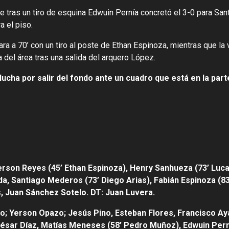
ue tras un tiro de esquina Edwuin Pernía concretó el 3-0 para San
a el piso.
a a 70’ con un tiro al poste de Ethan Espinoza, mientras que la v
del área tras una salida del arquero López.
 lucha por salir del fondo ante un cuadro que está en la parte
rson Reyes (45’ Ethan Espinoza), Henry Sanhueza (73’ Luca
a, Santiago Mederos (73’ Diego Arias), Fabián Espinoza (83
 Juan Sánchez Sotelo. DT: Juan Luvera.
o; Yerson Opazo; Jesús Pino, Esteban Flores, Francisco Ay
ésar Díaz, Matías Meneses (58’ Pedro Muñoz), Edwuin Pern