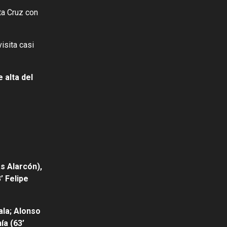
ta Cruz con
isita casi
 alta del
s Alarcón),
’ Felipe
ala; Alonso
ía (63’