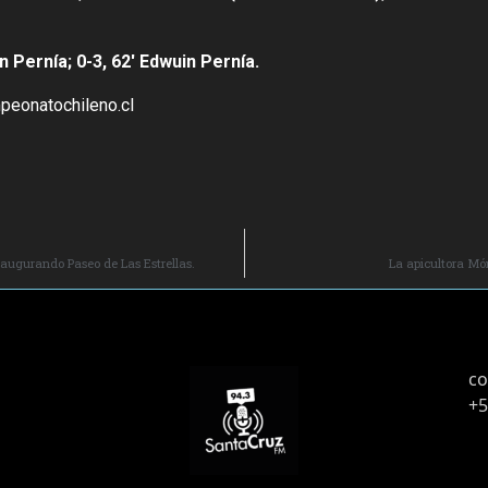
n Pernía; 0-3, 62′ Edwuin Pernía.
peonatochileno.cl
naugurando Paseo de Las Estrellas.
La apicultora Mó
co
+5