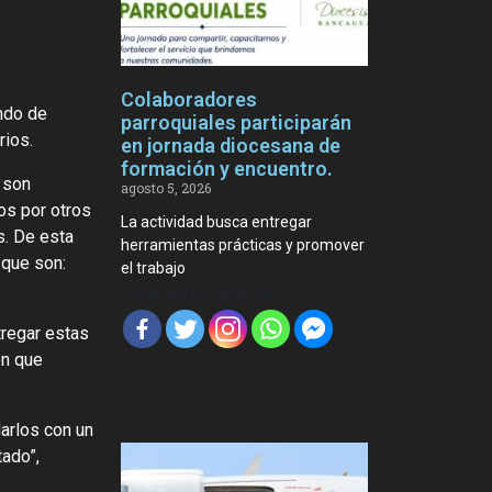
Colaboradores
ondo de
parroquiales participarán
rios.
en jornada diocesana de
formación y encuentro.
 son
agosto 5, 2026
os por otros
La actividad busca entregar
s. De esta
herramientas prácticas y promover
 que son:
el trabajo
Compartir Noticia
tregar estas
ón que
arlos con un
ado”,