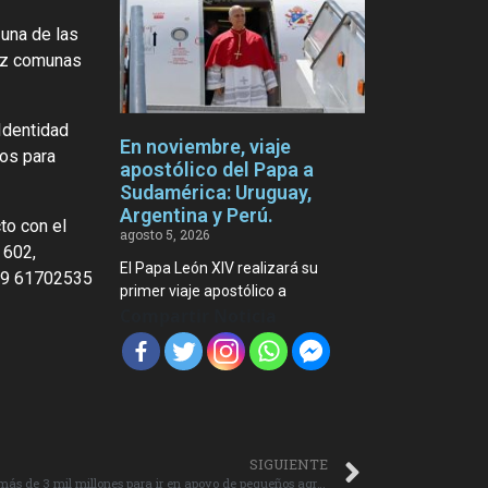
 una de las
iez comunas
Identidad
En noviembre, viaje
sos para
apostólico del Papa a
Sudamérica: Uruguay,
Argentina y Perú.
to con el
agosto 5, 2026
 602,
El Papa León XIV realizará su
569 61702535
primer viaje apostólico a
Compartir Noticia
SIGUIENTE
Gobernador Regional prioriza proyecto de más de 3 mil millones para ir en apoyo de pequeños agricultores afectados por las lluvias.