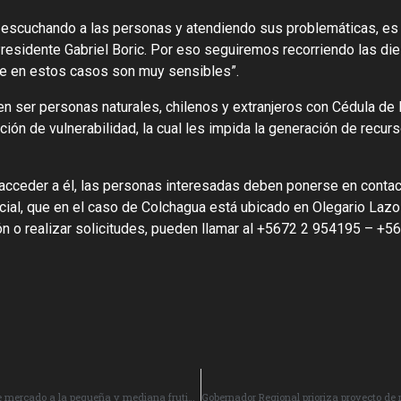
, escuchando a las personas y atendiendo sus problemáticas, es
 Presidente Gabriel Boric. Por eso seguiremos recorriendo las d
ue en estos casos son muy sensibles”.
n ser personas naturales, chilenos y extranjeros con Cédula de 
ión de vulnerabilidad, la cual les impida la generación de recur
a acceder a él, las personas interesadas deben ponerse en contac
ial, que en el caso de Colchagua está ubicado en Olegario Lazo
n o realizar solicitudes, pueden llamar al +5672 2 954195 – +
Seminario de Negocios promete acercar conocimientos de mercado a la pequeña y mediana fruticultura del secano costero.