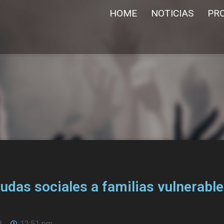
HOME
NOTICIAS
PR
das sociales a familias vulnerable
3
12:51 pm