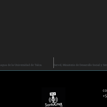
hagua de la Universidad de Talca.
co
+5