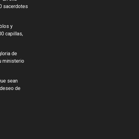
00 sacerdotes
blos y
0 capillas,
loria de
u ministerio
“Que sean
u deseo de