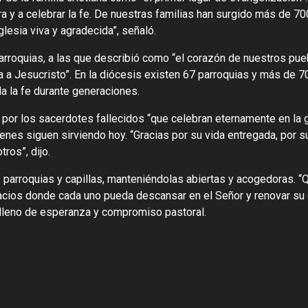
ura y a celebrar la fe. De nuestras familias han surgido más de 7
glesia viva y agradecida”, señaló.
parroquias, a las que describió como “el corazón de nuestros pue
 a Jesucristo”. En la diócesis existen 67 parroquias y más de 70
 la fe durante generaciones.
por los sacerdotes fallecidos “que celebran eternamente en la g
ienes siguen sirviendo hoy. “Gracias por su vida entregada, por s
ros”, dijo.
us parroquias y capillas, manteniéndolas abiertas y acogedoras. 
spacios donde cada uno pueda descansar en el Señor y renovar s
 lleno de esperanza y compromiso pastoral.