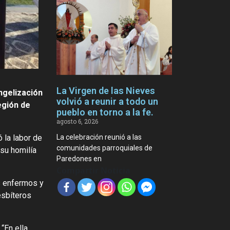
La Virgen de las Nieves
ngelización
volvió a reunir a todo un
egión de
pueblo en torno a la fe.
agosto 6, 2026
La celebración reunió a las
 la labor de
comunidades parroquiales de
su homilía
Paredones en
Compartir Noticia
s enfermos y
esbíteros
“En ella