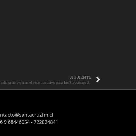
SIGUIENTE
Servel, Ministerio de Desarrollo Social y Senadis promovieron el voto inclusivo para las Elecciones 2025.
ntacto@santacruzfm.cl
6 9 68446054 - 722824841