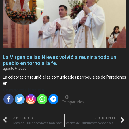
La Virgen de las Nieves volvió a reunir a todo un
pueblo en torno a la fe.
agosto 6, 2026
La celebración reunió a las comunidades parroquiales de Paredones
en
Compartir Noticia
0
Compartidos
ANTERIOR
SIGUIENTE
Más de 700 sacerdotes han nacido de las familias de la Diócesis de Rancagua.
Seremi de Culturas reconoce a siete artistas de O’Higgins en ceremonia de Premios Regionales 2025.