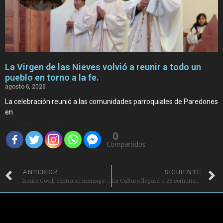
La Virgen de las Nieves volvió a reunir a todo un
pueblo en torno a la fe.
agosto 6, 2026
La celebración reunió a las comunidades parroquiales de Paredones
en
Compartir Noticia
0
Compartidos
ANTERIOR
SIGUIENTE
Isauro Covili centra su mensaje en los más pobres y los migrantes en su ordenación episcopal.
La Cultura llegará a 26 comunas de O’Higgins gracias a recursos del Gobierno Regional aprobados por el Pleno del CORE.