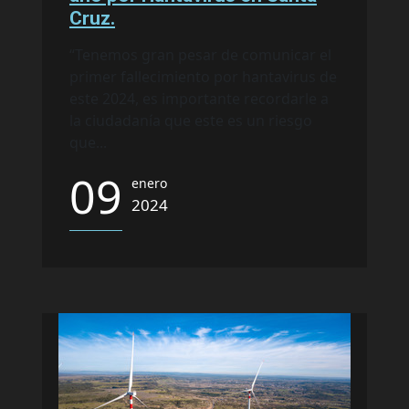
Cruz.
“Tenemos gran pesar de comunicar el
primer fallecimiento por hantavirus de
este 2024, es importante recordarle a
la ciudadanía que este es un riesgo
que...
09
enero
2024