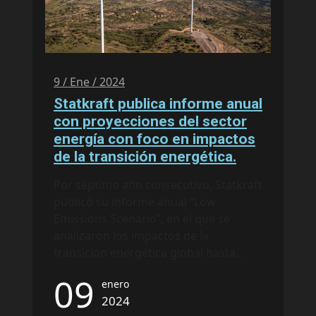
9 / Ene / 2024
Statkraft publica informe anual
con proyecciones del sector
energía con foco en impactos
de la transición energética.
Por séptimo año consecutivo, Statkraft
publicó su informe anual “Low
Emissions Scenario”, en el que se
analizaron los impactos de la
transición energética global hasta...
09
enero
2024