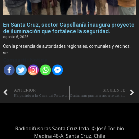
En Santa Cruz, sector Capellanía inaugura proyecto
de iluminación que fortalece la seguridad.
agosto 6, 2026
Con la presencia de autoridades regionales, comunales y vecinos,
se
Compartir Noticia
ANTERIOR
SIGUIENTE
Ha partido a la Casa del Padre un sacerdote de más de cien años.
Confirman primera muerte del año por Hantavirus en Santa Cruz.
Radiodifusoras Santa Cruz Ltda. © José Toribio
Medina 48-A, Santa Cruz, Chile