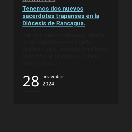
Tenemos dos nuevos
sacerdotes trapenses en la
Diócesis de Rancagua.
Fueron ordenados el pasado sábado
23 de noviembre por monseñor
Guillermo Vera. La Abadía Santa María
de Miraflores, ubicada en Codegua,
fue testigo de un...
28
noviembre
2024